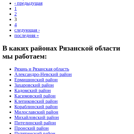
‹ предыдущая
1
2
3
4
следующая ›
последняя »
В каких районах Рязанской области
мы работаем:
Рязань и Рязанская область
Александро-Невский район
Ермишинский район
Захаровский район
Кадомский район
Касимовский район
Клепиковский район
Кораблинский район
Милославский район
Михайловский район
Пителинский район
Пронский район
Путятинский район